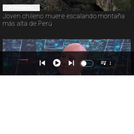
INTERNACIONAL
Joven chileno muere escalando montaña
más alta de Perú
1
NACIONAL
Ministro Quiroz detalla megarreforma tras
cadena nacional de Kast