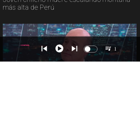
más alta de Perú
1
NACIONAL
Ministro Quiroz detalla megarreforma tras
cadena nacional de Kast