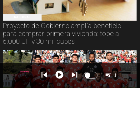
NACIONAL
Proyecto de Gobierno amplía beneficio
para comprar primera vivienda: tope a
6.000 UF y 30 mil cupos
1
DEPORTES
La Roja enfrentará a los anfitriones del
Mundial 2026