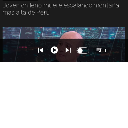
Joven chileno muere escalando montaña
más alta de Perú
1
NACIONAL
Ministro Quiroz detalla megarreforma tras
cadena nacional de Kast