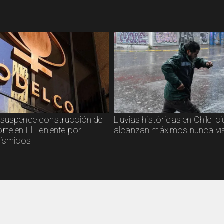
suspende construcción de
Lluvias históricas en Chile: 
rte en El Teniente por
alcanzan máximos nunca vi
sísmicos