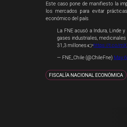
Este caso pone de manifiesto la im
los mercados para evitar práctica
económico del país.
La FNE acusó a Indura, Linde y 
gases industriales, medicinales
31,3 millones.👉
https://t.co/m
— FNE_Chile (@ChileFne)
May 6
FISCALÍA NACIONAL ECONÓMICA