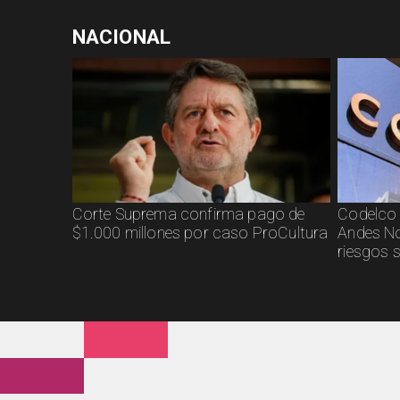
NACIONAL
Corte Suprema confirma pago de
Codelco 
$1.000 millones por caso ProCultura
Andes No
riesgos 