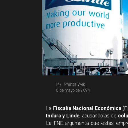
Prensa Web
Por
8 de mayo de 2024
La
Fiscalía Nacional Económica
(F
Indura y Linde
, acusándolas de
colu
La FNE argumenta que estas empres