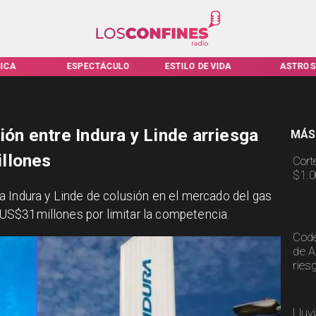
ICA
ESPECTÁCULO
ESTILO DE VIDA
ASTROS
ión entre Indura y Linde arriesga
MÁS
llones
Cort
$1.0
 Indura y Linde de colusión en el mercado del gas
 a US$31millones por limitar la competencia.
Code
de A
ries
Lluv