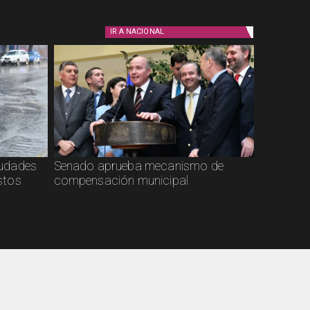
IR A
NACIONAL
ciudades
Senado aprueba mecanismo de
stos
compensación municipal