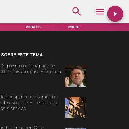
VIRALES
INICIO
TARIFAS SERVEL
 SOBRE ESTE TEMA
e Suprema confirma pago de
00 millones por caso ProCultura
lco suspende construcción
ndes Norte en El Teniente por
gos sísmicos
ias históricas en Chile: