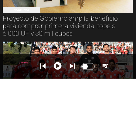
NACIONAL
Proyecto de Gobierno amplía beneficio
para comprar primera vivienda: tope a
6.000 UF y 30 mil cupos
1
DEPORTES
La Roja enfrentará a los anfitriones del
Mundial 2026