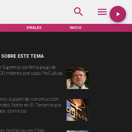
VIRALES
INICIO
TARIFAS SERVEL
 SOBRE ESTE TEMA
e Suprema confirma pago de
00 millones por caso ProCultura
lco suspende construcción
ndes Norte en El Teniente por
gos sísmicos
ias históricas en Chile: