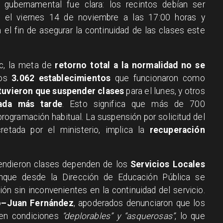
iz gubernamental fue clara: los recintos debían ser
 el viernes 14 de noviembre a las 17:00 horas y
el fin de asegurar la continuidad de las clases este
uc, la meta de
retorno total a la normalidad no se
los
3.062 establecimientos
que funcionaron como
 tuvieron que suspender clases
para el lunes, y otros
nada más tarde
. Esto significa que más de 700
programación habitual. La suspensión por solicitud del
retada por el ministerio, implica la
recuperación
pendieron clases dependen de los
Servicios Locales
unque desde la Dirección de Educación Pública se
ón sin inconvenientes en la continuidad del servicio.
o–Juan Fernández
, apoderados denunciaron que los
 en condiciones
“deplorables” y “asquerosas”
, lo que