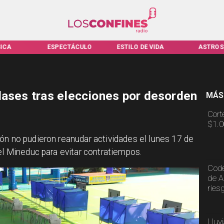
ICA
ESPECTÁCULO
ESTILO DE VIDA
ASTROS
lases tras elecciones por desorden
MÁS
Cort
$1.0
ón no pudieron reanudar actividades el lunes 17 de
el Mineduc para evitar contratiempos.
Code
de A
ries
Lluv