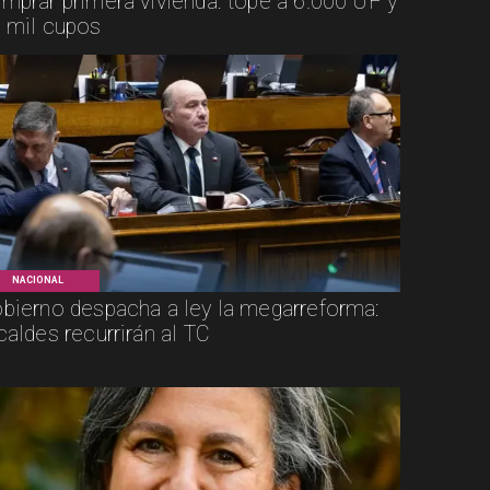
mprar primera vivienda: tope a 6.000 UF y
 mil cupos
NACIONAL
bierno despacha a ley la megarreforma:
caldes recurrirán al TC