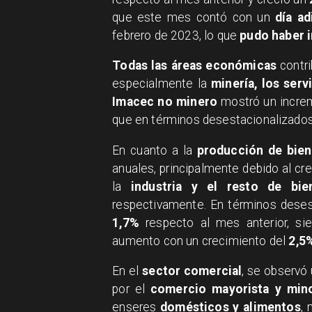
que este mes contó con un
día ad
febrero de 2023, lo que
pudo haber i
​Todas las áreas económicas
contri
especialmente la
minería, los servi
Imacec no minero
mostró un incre
que en términos desestacionalizad
​En cuanto a la
producción de bie
anuales, principalmente debido al cr
la
industria y el resto de bie
respectivamente. En términos deses
1,7%
respecto al mes anterior, si
aumento con un crecimiento del
2,5
​En el
sector comercial
, se observó
por el
comercio mayorista y mino
enseres
domésticos y alimentos
, 