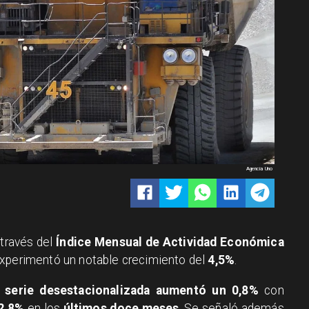
Agencia Uno
 través del
Índice Mensual de Actividad Económica
experimentó un notable crecimiento del
4,5%
.
a
serie desestacionalizada aumentó un 0,8%
con
2,8%
en los
últimos doce meses
. Se señaló además