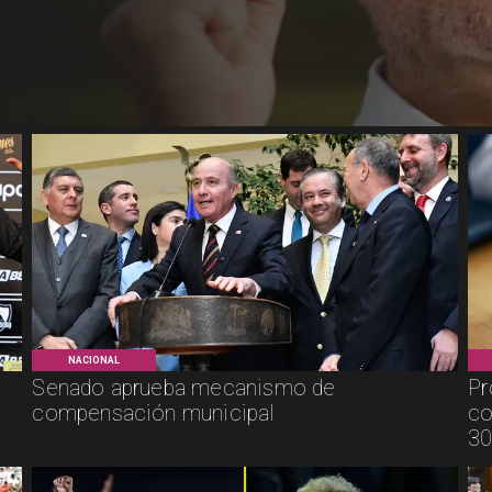
NACIONAL
Senado aprueba mecanismo de
Pr
compensación municipal
co
30