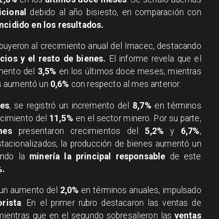
icional
debido al año bisiesto, en comparación con
ncidido en los resultados.
buyeron al crecimiento anual del Imacec, destacando
cios y el resto de bienes.
El informe revela que el
mento del
3,5%
en los últimos doce meses, mientras
os aumentó un
0,6%
con respecto al mes anterior.
nes
, se registró un incremento del
8,7%
en términos
ecimiento del
11,5%
en el sector minero. Por su parte,
nes
presentaron crecimientos del
5,2%
y
6,7%
,
tacionalizados, la producción de bienes aumentó un
endo la
minería la principal responsable
de este
%.
 un aumento del
2,0%
en términos anuales, impulsado
rista
. En el primer rubro destacaron las ventas de
mientras que en el segundo sobresalieron las
ventas