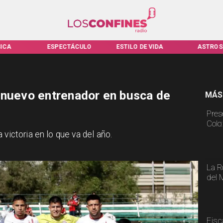
ICA
ESPECTÁCULO
ESTILO DE VIDA
ASTROS
 nuevo entrenador en busca de
MÁS
Pres
Colo
 victoria en lo que va del año.
La R
del 
Fisc