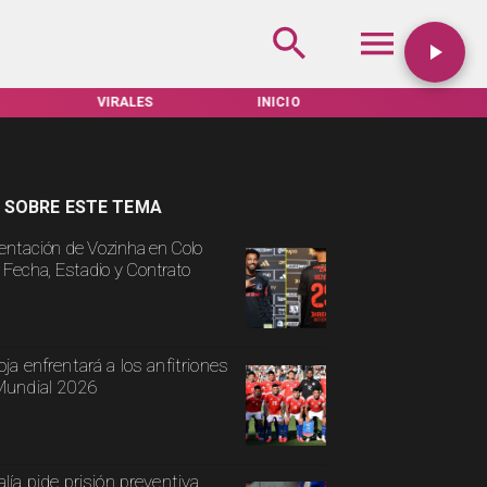
VIRALES
INICIO
TARIFAS SERVEL
 SOBRE ESTE TEMA
entación de Vozinha en Colo
: Fecha, Estadio y Contrato
oja enfrentará a los anfitriones
Mundial 2026
alía pide prisión preventiva