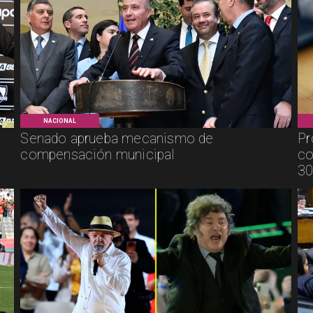
NACIONAL
Senado aprueba mecanismo de
Pr
compensación municipal
co
30