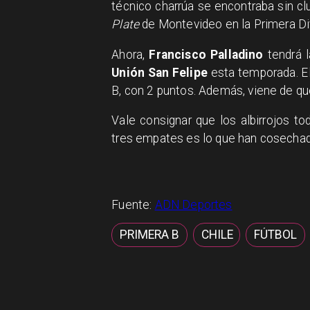
técnico charrúa se encontraba sin cl
Plate
de Montevideo en la Primera Div
Ahora,
Francisco Palladino
tendrá l
Unión San Felipe
esta temporada. E
B, con 2 puntos. Además, viene de que
Vale consignar que los albirrojos to
tres empates es lo que han cosechad
Fuente:
ADN Deportes
PRIMERA B
CHILE
FÚTBOL