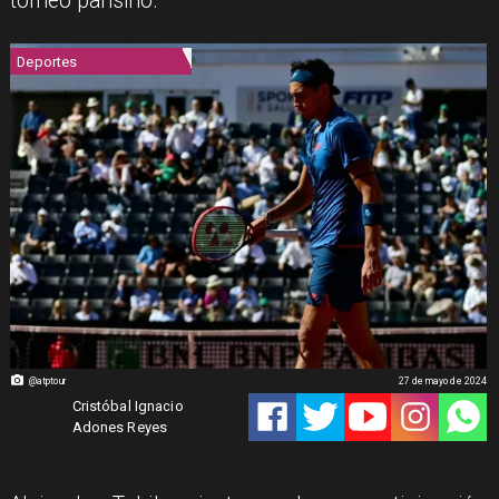
torneo parisino.
Deportes
@atptour
27 de mayo de 2024
Cristóbal Ignacio
Adones Reyes