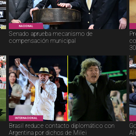
NACIONAL
Senado aprueba mecanismo de
Pr
compensación municipal
co
30
INTERNACIONAL
Brasil reduce contacto diplomático con
Go
Argentina por dichos de Milei
Al