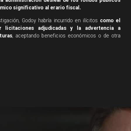
a administración desleal de los fondos públicos
co significativo al erario fiscal.
igación, Godoy habría incurrido en ilícitos
como el
licitaciones adjudicadas y la advertencia a
uturas
, aceptando beneficios económicos o de otra