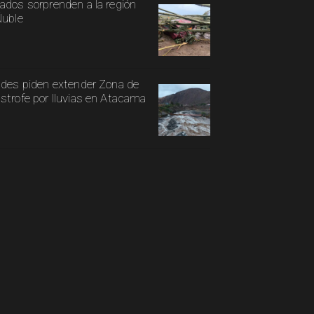
ados sorprenden a la región
Ñuble
ldes piden extender Zona de
strofe por lluvias en Atacama