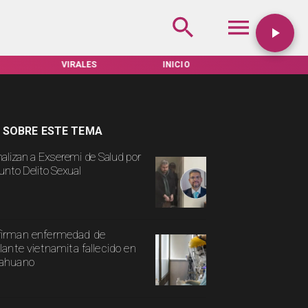
VIRALES
INICIO
TARIFAS SERVEL
 SOBRE ESTE TEMA
alizan a Exseremi de Salud por
unto Delito Sexual
irman enfermedad de
ulante vietnamita fallecido en
cahuano