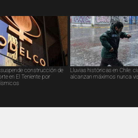
suspende construcción de
Lluvias históricas en Chile: 
rte en El Teniente por
alcanzan máximos nunca vi
sísmicos