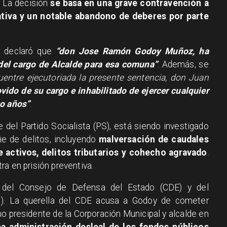
. La decisión
se basa en una grave contravención a
ativa y un notable abandono de deberes por parte
R declaró que
“don Jose Ramón Godoy Muñoz, ha
 del cargo de Alcalde para esa comuna”
. Además, se
entre ejecutoriada la presente sentencia, don Juan
ido de su cargo e inhabilitado de ejercer cualquier
co años”
.
 del Partido Socialista (PS), está siendo investigado
ie de delitos, incluyendo
malversación de caudales
de activos, delitos tributarios y cohecho agravado
.
a en prisión preventiva.
as del Consejo de Defensa del Estado (CDE) y del
II). La querella del CDE acusa a Godoy de cometer
mo presidente de la Corporación Municipal y alcalde en