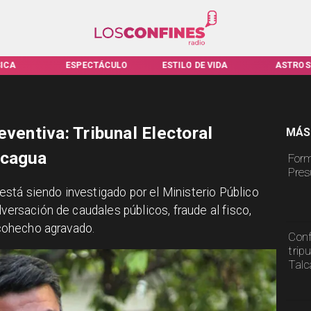
ICA
ESPECTÁCULO
ESTILO DE VIDA
ASTROS
eventiva: Tribunal Electoral
MÁS
ncagua
Form
Pres
stá siendo investigado por el Ministerio Público
lversación de caudales públicos, fraude al fisco,
y cohecho agravado.
Conf
trip
Tal