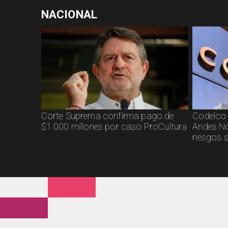
NACIONAL
Corte Suprema confirma pago de
Codelco 
$1.000 millones por caso ProCultura
Andes No
riesgos 