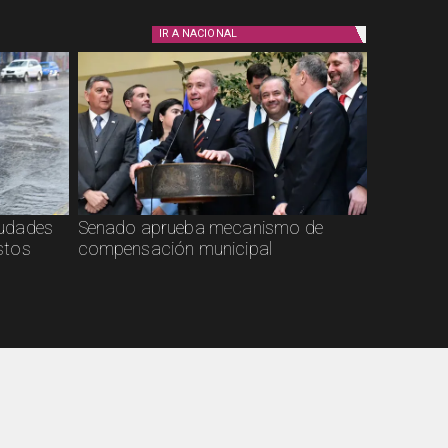
IR A
NACIONAL
ciudades
Senado aprueba mecanismo de
stos
compensación municipal