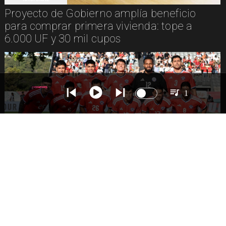
Proyecto de Gobierno amplía beneficio
para comprar primera vivienda: tope a
6.000 UF y 30 mil cupos
1
DEPORTES
La Roja enfrentará a los anfitriones del
Mundial 2026