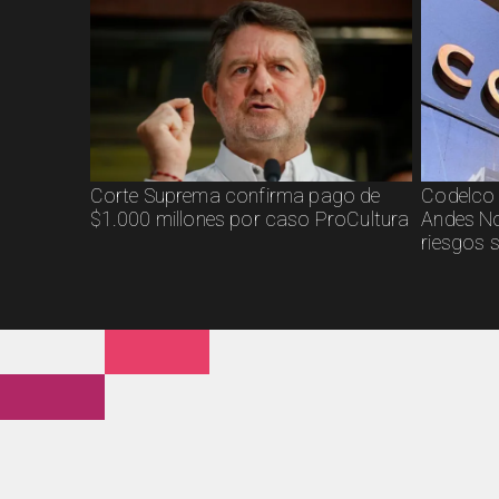
Corte Suprema confirma pago de
Codelco 
$1.000 millones por caso ProCultura
Andes No
riesgos 