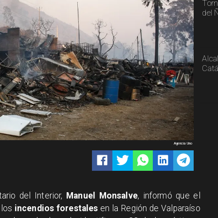
Torn
del 
Alca
Catá
Agencia Uno
rio del Interior,
Manuel Monsalve
, informó que el
 los
incendios forestales
en la Región de Valparaíso