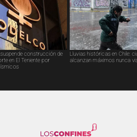
suspende construcción de
Lluvias históricas en Chile: 
rte en El Teniente por
alcanzan máximos nunca vi
sísmicos