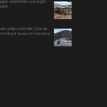
ados sorprenden a la región
Ñuble
ldes piden extender Zona de
strofe por lluvias en Atacama