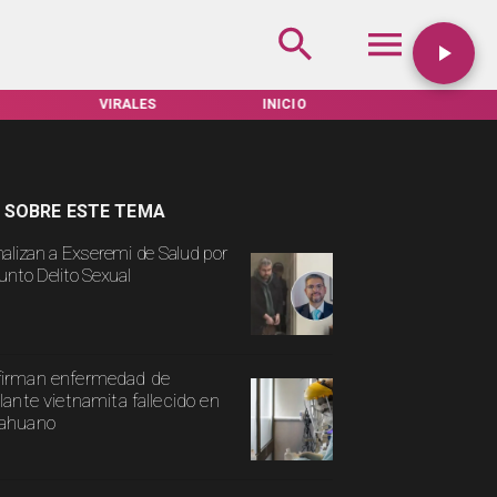
VIRALES
INICIO
TARIFAS SERVEL
 SOBRE ESTE TEMA
alizan a Exseremi de Salud por
unto Delito Sexual
irman enfermedad de
ulante vietnamita fallecido en
cahuano