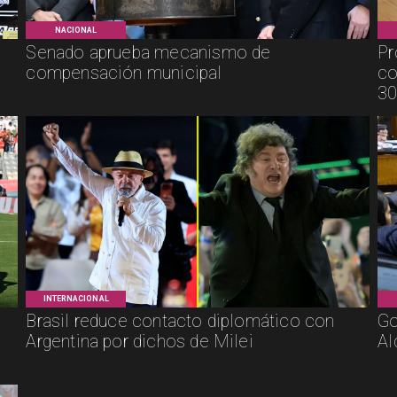
NACIONAL
Senado aprueba mecanismo de
Pr
compensación municipal
co
30
INTERNACIONAL
Brasil reduce contacto diplomático con
Go
Argentina por dichos de Milei
Al