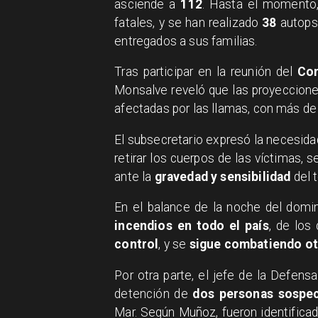
asciende a
112
. Hasta el momento,
fatales, y se han realizado
38
autopsi
entregados a sus familias.
​Tras participar en la reunión del
Com
Monsalve reveló que las proyeccione
afectadas por las llamas, con más d
​El subsecretario expresó la necesid
retirar los cuerpos de las víctimas, s
ante la
gravedad y sensibilidad
del 
​En el balance de la noche del dom
incendios en todo el país
, de los
control
, y se
sigue combatiendo ot
​Por otra parte, el jefe de la Defens
detención de
dos personas
sospe
Mar. Según Muñoz, fueron identificad