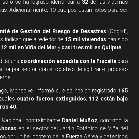
 solo se ha logrado identificar a
32
de las víctimas
as. Adicionalmente, 10 cuerpos están listos para ser
ité de Gestión del Riesgo de Desastres
(Cogrid),
s indican que alrededor de
15 mil viviendas
han sido
e
12 mil en Viña del Mar
y
casi tres mil en Quilpué.
ad de una
coordinación expedita con la Fiscalía
para
ector por sector, con el objetivo de agilizar el proceso
tema.
ingo, Monsalve informó que se habían registrado
165
 cuales
cuatro fueron extinguidos
,
112 están bajo
ros 40.
a Nacional, contralmirante
Daniel Muñoz
, confirmó la
chosas
en el sector del Jardín Botánico de Viña del
os por un helicóptero de la Fuerza Aérea y detenidos