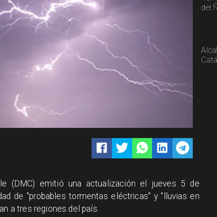
del 
Alca
Catá
le (DMC) emitió una actualización el jueves 5 de
idad de "probables tormentas eléctricas" y "lluvias en
an a tres regiones del país.