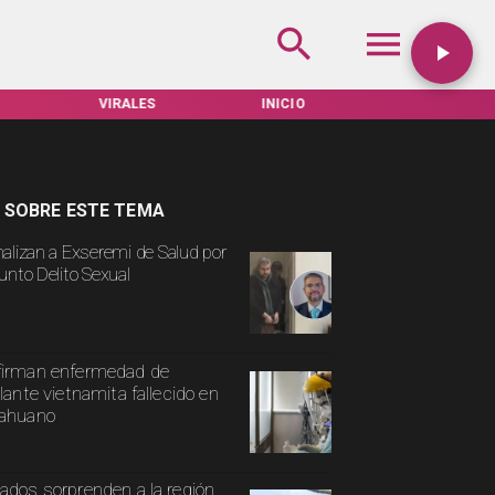
VIRALES
INICIO
TARIFAS SERVEL
 SOBRE ESTE TEMA
alizan a Exseremi de Salud por
unto Delito Sexual
irman enfermedad de
ulante vietnamita fallecido en
cahuano
ados sorprenden a la región