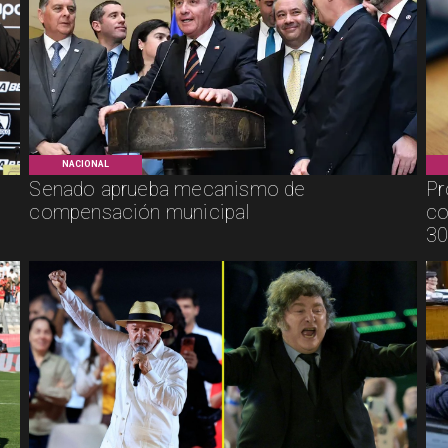
NACIONAL
Senado aprueba mecanismo de
Pr
compensación municipal
co
30