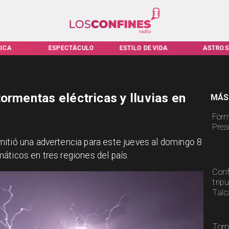
ICA
ESPECTÁCULO
ESTILO DE VIDA
ASTROS
ormentas eléctricas y lluvias en
MÁS
Form
Pres
mitió una advertencia para este jueves al domingo 8
áticos en tres regiones del país.
Conf
trip
Tal
Torn