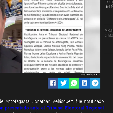
Torn
del 
Alca
Catá
Equipo Antofagasta TV
 de Antofagasta, Jonathan Velásquez, fue notificado
n presentado ante el Tribunal Electoral Regional