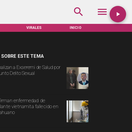
VIRALES
INICIO
TARIFAS SERVEL
 SOBRE ESTE TEMA
alizan a Exseremi de Salud por
unto Delito Sexual
irman enfermedad de
ulante vietnamita fallecido en
cahuano