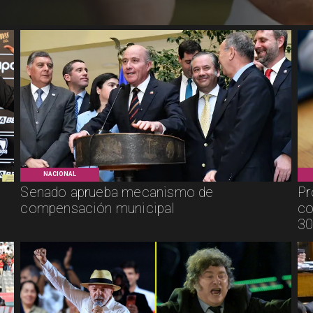
NACIONAL
Senado aprueba mecanismo de
Pr
compensación municipal
co
30