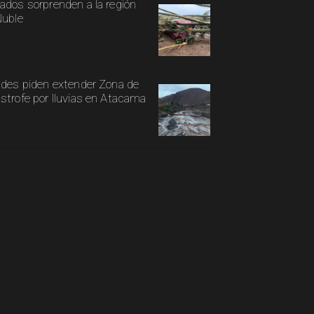
ados sorprenden a la región
Ñuble
ldes piden extender Zona de
strofe por lluvias en Atacama