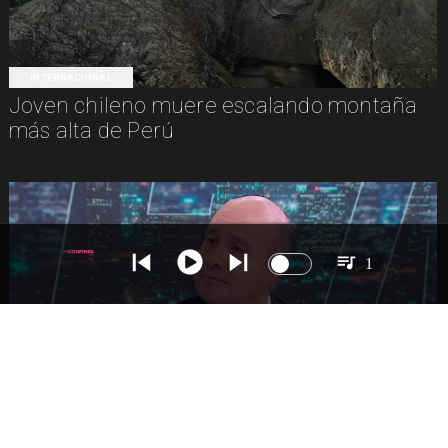
INTERNACIONAL
Joven chileno muere escalando montaña
más alta de Perú
1
NACIONAL
Ministro Quiroz detalla megarreforma tras