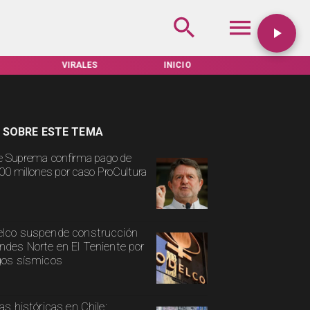
VIRALES
INICIO
TARIFAS SERVEL
 SOBRE ESTE TEMA
e Suprema confirma pago de
00 millones por caso ProCultura
lco suspende construcción
ndes Norte en El Teniente por
gos sísmicos
ias históricas en Chile: