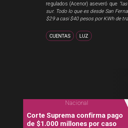
regulados (Acenor) aseveró que
"la
sur. Todo lo que es desde San Fern
$29 a casi $40 pesos por KWh de tra
CUENTAS
LUZ
Nacional
Corte Suprema confirma pago
de $1.000 millones por caso