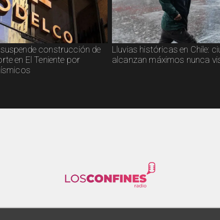
suspende construcción de
Lluvias históricas en Chile: 
rte en El Teniente por
alcanzan máximos nunca vi
sísmicos