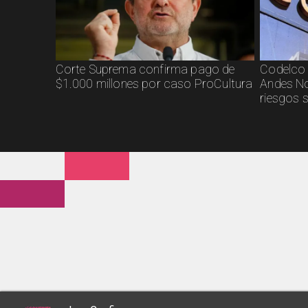
Corte Suprema confirma pago de
Codelco 
$1.000 millones por caso ProCultura
Andes No
riesgos 