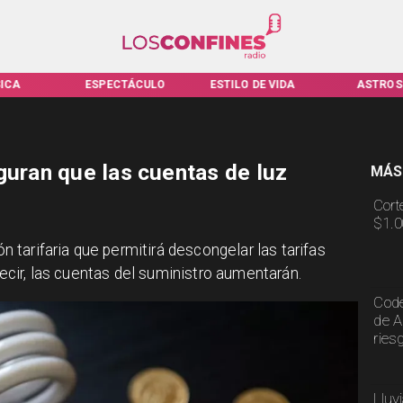
ICA
ESPECTÁCULO
ESTILO DE VIDA
ASTROS
guran que las cuentas de luz
MÁS
Cort
$1.0
ón tarifaria que permitirá descongelar las tarifas
 decir, las cuentas del suministro aumentarán.
Code
de A
ries
Lluv