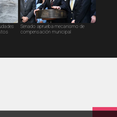
ciudades
Senado aprueba mecanismo de
stos
compensación municipal