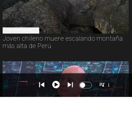
INTERNACIONAL
Joven chileno muere escalando montaña
más alta de Perú
1
NACIONAL