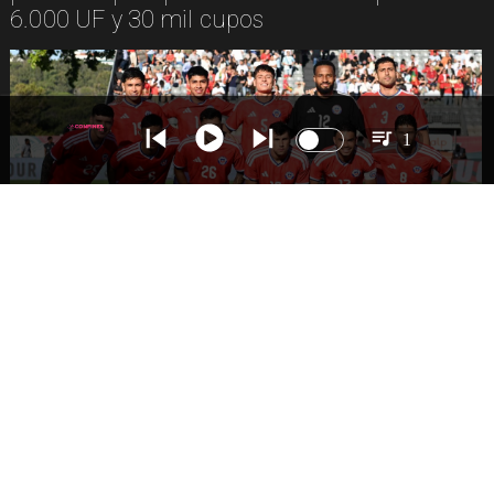
6.000 UF y 30 mil cupos
1
DEPORTES
La Roja enfrentará a los anfitriones del
Mundial 2026