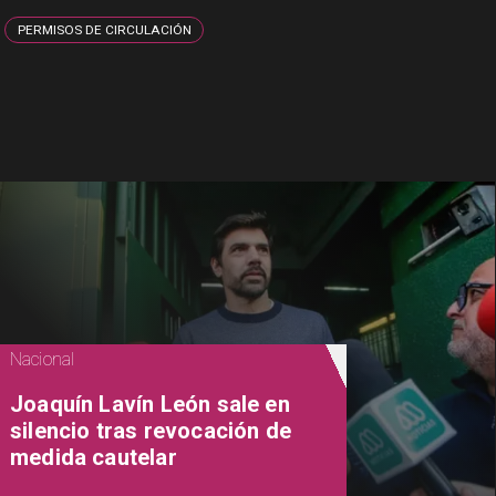
PERMISOS DE CIRCULACIÓN
Nacional
Joaquín Lavín León sale en
silencio tras revocación de
medida cautelar