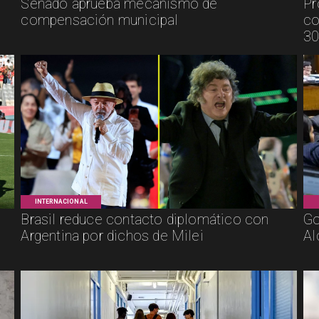
Senado aprueba mecanismo de
Pr
compensación municipal
co
30
INTERNACIONAL
Brasil reduce contacto diplomático con
Go
Argentina por dichos de Milei
Al