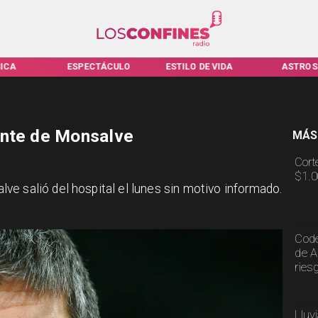
ICA
ESPECTÁCULO
ESTILO DE VIDA
ASTROS
ante de Monsalve
MÁS
Cort
$1.0
e salió del hospital el lunes sin motivo informado.
Code
de A
ries
Lluv