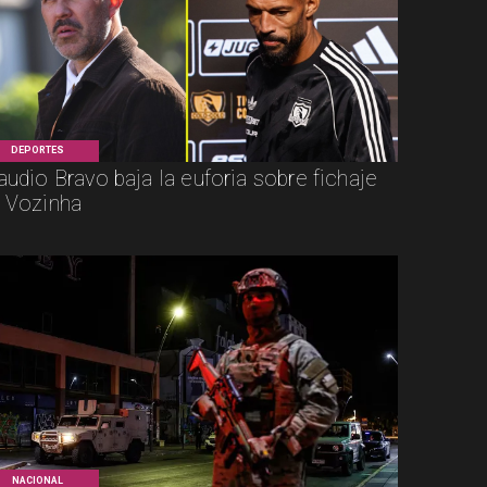
DEPORTES
audio Bravo baja la euforia sobre fichaje
 Vozinha
NACIONAL