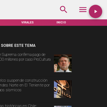
VIRALES
INICIO
TARIFAS SERVEL
 SOBRE ESTE TEMA
e Suprema confirma pago de
00 millones por caso ProCultura
lco suspende construcción
ndes Norte en El Teniente por
gos sísmicos
ias históricas en Chile: