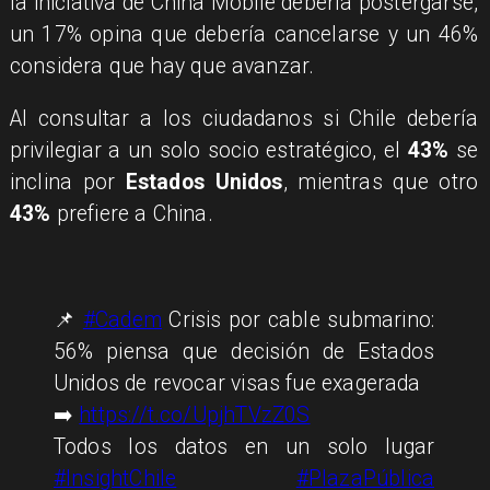
la iniciativa de China Mobile debería postergarse,
un 17% opina que debería cancelarse y un 46%
considera que hay que avanzar.
Al consultar a los ciudadanos si Chile debería
privilegiar a un solo socio estratégico, el
43%
se
inclina por
Estados Unidos
, mientras que otro
43%
prefiere a China.
📌
#Cadem
Crisis por cable submarino:
56% piensa que decisión de Estados
Unidos de revocar visas fue exagerada
➡️
https://t.co/UpjhTVzZ0S
Todos los datos en un solo lugar
#InsightChile
#PlazaPública