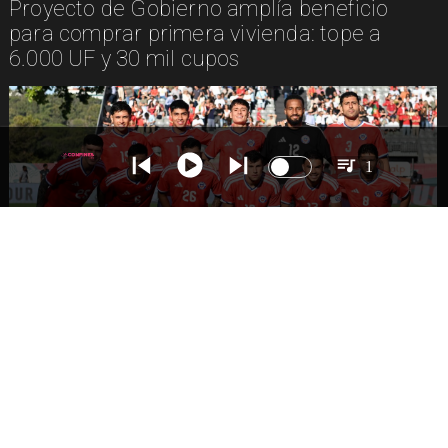
Proyecto de Gobierno amplía beneficio
para comprar primera vivienda: tope a
6.000 UF y 30 mil cupos
1
DEPORTES
La Roja enfrentará a los anfitriones del
Mundial 2026