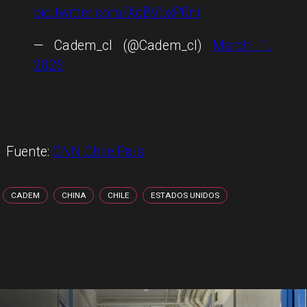
pic.twitter.com/XcBVbxP0ni
— Cadem_cl (@Cadem_cl)
March 1,
2026
Fuente:
CNN Chile País
CADEM
CHINA
CHILE
ESTADOS UNIDOS