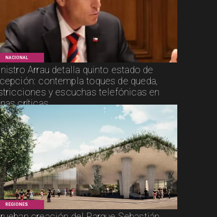
NACIONAL
nistro Arrau detalla quinto estado de
cepción: contempla toques de queda,
stricciones y escuchas telefónicas en
nas críticas
REGIONES
rueban creación del Parque Sebastián