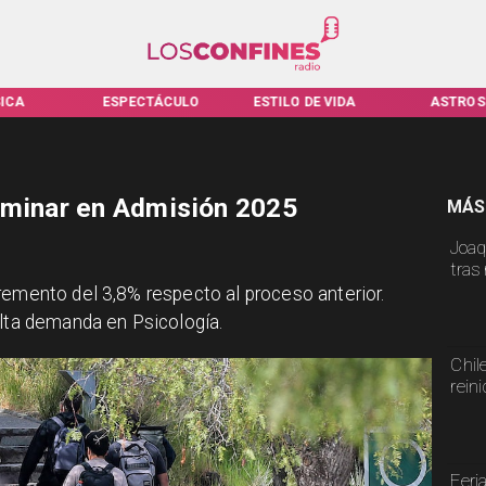
ESPECTÁCULO
ESTILO DE VIDA
ASTROS
iminar en Admisión 2025
MÁS
Joaq
tras
remento del 3,8% respecto al proceso anterior.
alta demanda en Psicología.
Chil
rein
Feri