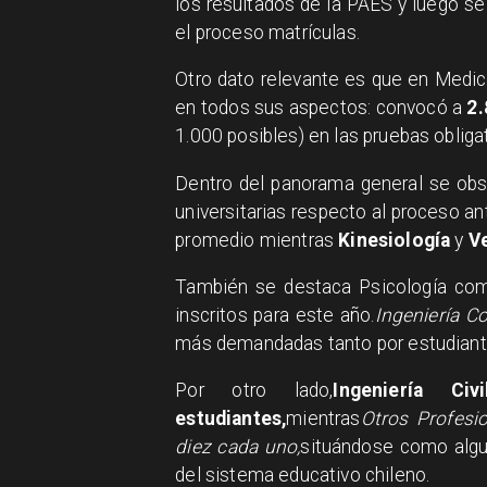
los resultados de la PAES y luego se
el proceso matrículas.
Otro dato relevante es que en Medici
en todos sus aspectos: convocó a
2.
1.000 posibles) en las pruebas obligat
Dentro del panorama general se obs
universitarias respecto al proceso ant
promedio mientras
Kinesiología
y
V
También se destaca Psicología com
inscritos para este año.
Ingeniería C
más demandadas tanto por estudiant
Por otro lado,
Ingeniería C
estudiantes,
mientras
Otros Profesi
diez cada uno,
situándose como algu
del sistema educativo chileno.