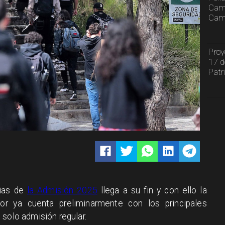
Cami
Camp
Proy
17 d
Patr
rias de
la Admisión 2025
llega a su fin y con ello la
or ya cuenta preliminarmente con los principales
 solo admisión regular.