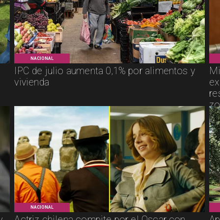
NACIONAL
IPC de julio aumenta 0,1% por alimentos y
Mi
vivienda
ex
re
zo
NACIONAL
y
Actriz chilena compite por el Oscar con
Ap