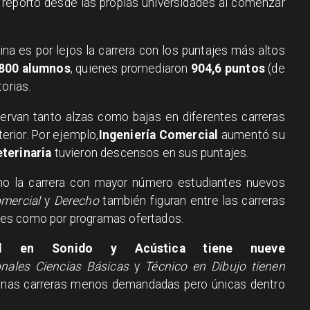
 reportó desde las propias universidades al comenzar
na es por lejos la carrera con los puntajes más altos
800 alumnos
, quienes promediaron
904,6 puntos
(de
orias.
ervan tanto alzas como bajas en diferentes carreras
erior. Por ejemplo,
Ingeniería Comercial
aumentó su
eterinaria
tuvieron descensos en sus puntajes.
o la carrera con mayor número estudiantes nuevos
omercial
y
Derecho
también figuran entre las carreras
es como por programas ofertados.
ivil en Sonido y Acústica tiene nueve
onales Ciencias Básicas
y
Técnico en Dibujo tienen
nas carreras menos demandadas pero únicas dentro