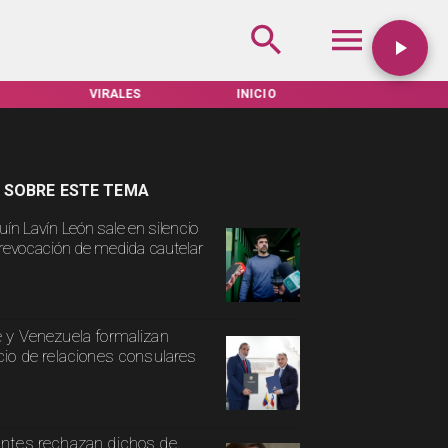
VIRALES
INICIO
TARIFAS SERVEL
 SOBRE ESTE TEMA
uín Lavín León sale en silencio
 revocación de medida cautelar
e y Venezuela formalizan
icio de relaciones consulares
antes rechazan dichos de