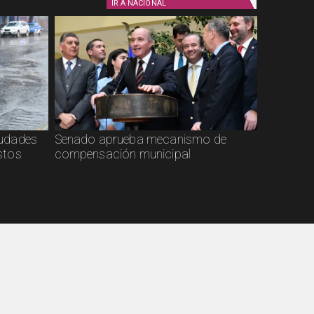
IR A
NACIONAL
ciudades
Senado aprueba mecanismo de
stos
compensación municipal