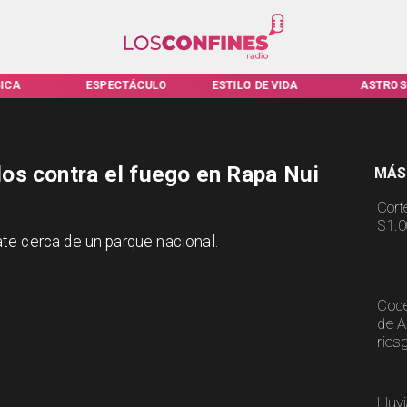
ICA
ESPECTÁCULO
ESTILO DE VIDA
ASTROS
os contra el fuego en Rapa Nui
MÁS
Cort
$1.0
te cerca de un parque nacional.
Code
de A
ries
Lluv