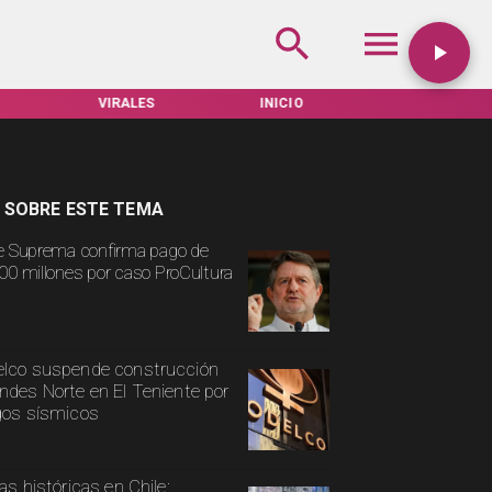
VIRALES
INICIO
TARIFAS SERVEL
 SOBRE ESTE TEMA
e Suprema confirma pago de
00 millones por caso ProCultura
lco suspende construcción
ndes Norte en El Teniente por
gos sísmicos
ias históricas en Chile: