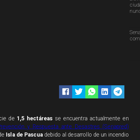
ciud
nunc
Sen
comp
icie de
1,5 hectáreas
se encuentra actualmente en
Prevención y Respuesta ante Desastres (Senapred)
 de
Isla de Pascua
debido al desarrollo de un incendio