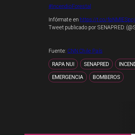
#IncendioForestal
Infórmate en
https://t.co/fpNMlESpcj
Tweet publicado por SENAPRED: (
@S
Fuente:
CNN Chile País
RAPA NUI
SENAPRED
INCEN
EMERGENCIA
BOMBEROS