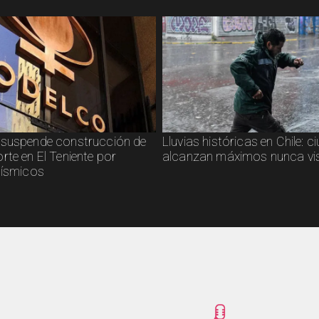
suspende construcción de
Lluvias históricas en Chile: 
rte en El Teniente por
alcanzan máximos nunca vi
sísmicos