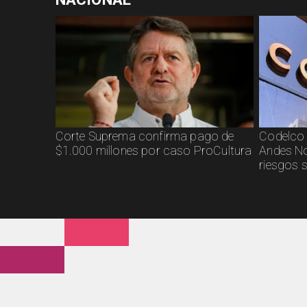
Corte Suprema confirma pago de
Codelco 
$1.000 millones por caso ProCultura
Andes No
riesgos 