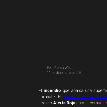
Prensa Web
Por
11 de diciembre de 2024
El
incendio
que abarca una superf
combate. El
Servicio Nacional de 
declaró
Alerta Roja
para la comuna