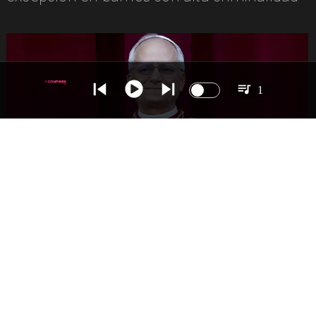
1
INTERNACIONAL
Papa León XIV anuncia gira por
Sudamérica