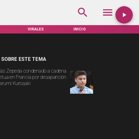
VIRALES
INICIO
TARIFAS SERVEL
 SOBRE ESTE TEMA
lás Zepeda condenado a cadena
etua en Francia por desaparición
arumi Kurosaki