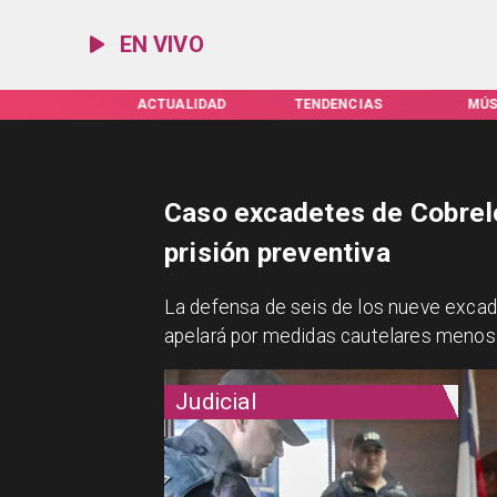
EN VIVO
IFAS SERVEL
ACTUALIDAD
TENDENCIAS
MÚS
Caso excadetes de Cobrelo
prisión preventiva
La defensa de seis de los nueve excade
apelará por medidas cautelares menos 
Judicial