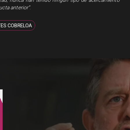
tad, nunca han tenido ningún tipo de acercamiento
ucta anterior”
.
TES COBRELOA