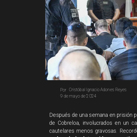
Cristóbal Ignacio Adones Reyes
Por
9 de mayo de 2024
​Después de una semana en prisión p
de Cobreloa, involucrados en un ca
cautelares menos gravosas. Recor