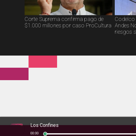
Corte Suprema confirma pago de
Codelco 
$1.000 millones por caso ProCultura
Andes No
riesgos 
Los Confines
00:00