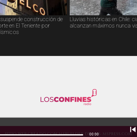
suspende construcción de
Lluvias históricas en Chile: 
rte en El Teniente por
alcanzan máximos nunca vi
sísmicos
SITIO WEB CREADO CON MSBUILDER DE CMS-MSPRESS.COM
00:00