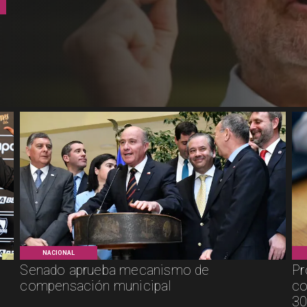
NACIONAL
Senado aprueba mecanismo de
Pr
compensación municipal
co
30