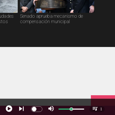
ciudades
Senado aprueba mecanismo de
stos
compensación municipal
1