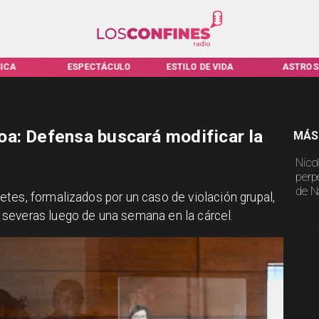
ICA
ESPECTÁCULO
ESTILO DE VIDA
ASTROS
a: Defensa buscará modificar la
MÁS
Nico
perp
de N
tes, formalizados por un caso de violación grupal,
severas luego de una semana en la cárcel.