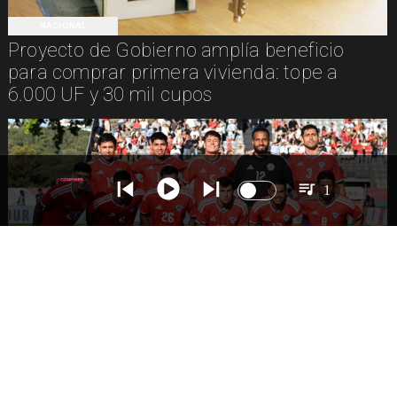
NACIONAL
Proyecto de Gobierno amplía beneficio
para comprar primera vivienda: tope a
6.000 UF y 30 mil cupos
1
DEPORTES
La Roja enfrentará a los anfitriones del
Mundial 2026