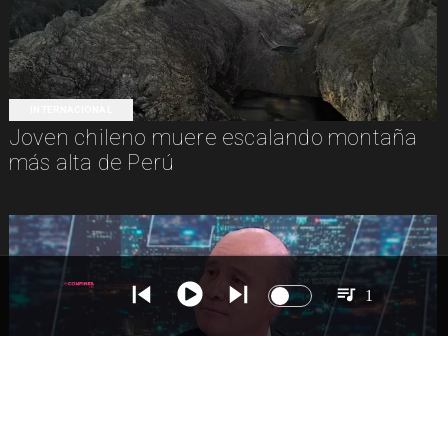
INTERNACIONAL
Joven chileno muere escalando montaña
más alta de Perú
1
NACIONAL