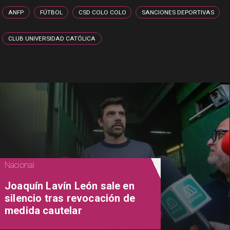
ANFP
FÚTBOL
CSD COLO COLO
SANCIONES DEPORTIVAS
CLUB UNIVERSIDAD CATÓLICA
Nacional
Joaquín Lavín León sale en
silencio tras revocación de
medida cautelar