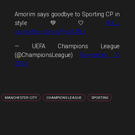
Amorim says goodbye to Sporting CP in
style 💚🤍
#UCL
pic.twitter.com/uPhojXAILx
— UEFA Champions League
(@ChampionsLeague)
November 5,
2024
MANCHESTER CITY
CHAMPIONS LEAGUE
SPORTING