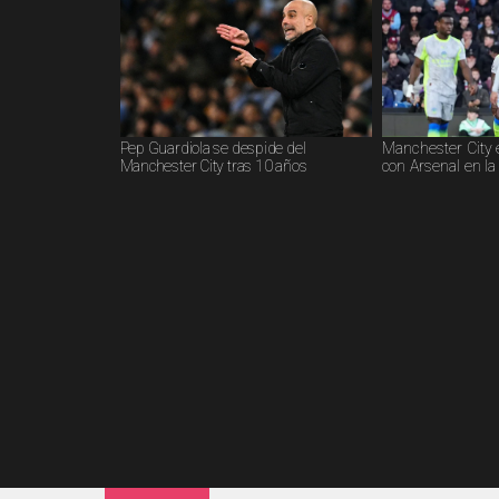
Pep Guardiola se despide del
Manchester City 
Manchester City tras 10 años
con Arsenal en l