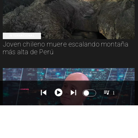
INTERNACIONAL
Joven chileno muere escalando montaña
más alta de Perú
1
NACIONAL