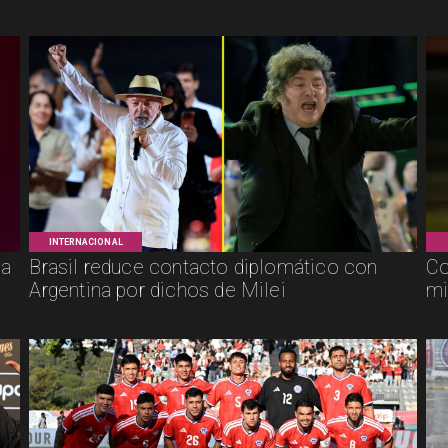
INTERNACIONAL
ca
Brasil reduce contacto diplomático con
Co
Argentina por dichos de Milei
mi