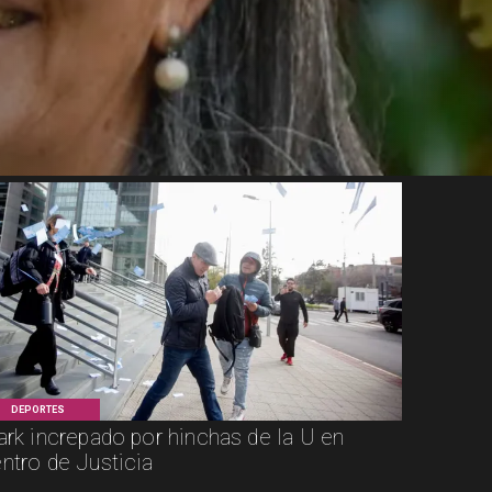
DEPORTES
ark increpado por hinchas de la U en
ntro de Justicia