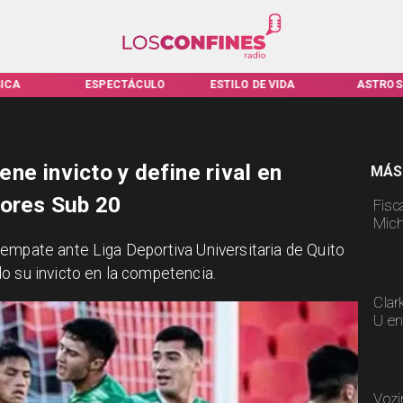
TÁCULO
ESTILO DE VIDA
ASTROS
VIRALES
ne invicto y define rival en
MÁS
dores Sub 20
Fisca
Mich
empate ante Liga Deportiva Universitaria de Quito
o su invicto en la competencia.
Clar
U en
Vozi