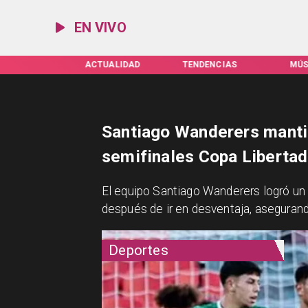
EN VIVO
TUALIDAD
TENDENCIAS
MÚSICA
ESPEC
Santiago Wanderers mantie
semifinales Copa Liberta
El equipo Santiago Wanderers logró un 
después de ir en desventaja, asegurand
Deportes