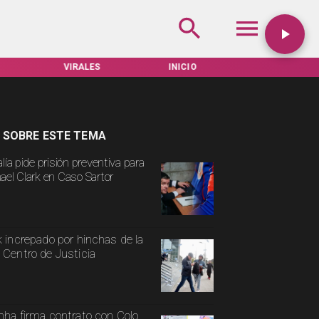
INICIO
TARIFAS SERVEL
ACTUALIDAD
 SOBRE ESTE TEMA
lía pide prisión preventiva para
ael Clark en Caso Sartor
k increpado por hinchas de la
 Centro de Justicia
nha firma contrato con Colo