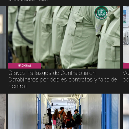
NACIONAL
Graves hallazgos de Contraloría en
Vo
Carabineros por dobles contratos y falta de
co
control