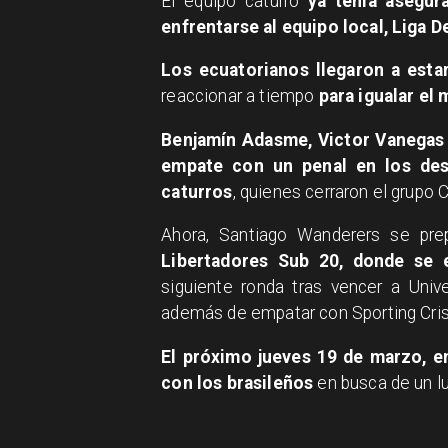
El equipo caturro
ya tenía asegur
enfrentarse al equipo local, Liga D
Los ecuatorianos llegaron a esta
reaccionar a tiempo
para igualar el 
Benjamín Adasme, Victor Vanegas y
empate con un penal en los des
caturros
, quienes cerraron el grupo 
Ahora, Santiago Wanderers se pr
Libertadores Sub 20, donde se e
siguiente ronda tras vencer a Univ
además de empatar con Sporting Cris
El próximo jueves 19 de marzo, en
con los brasileños
en busca de un lug