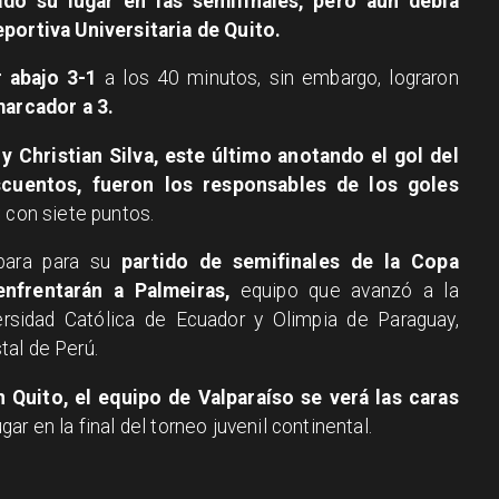
ado su lugar en las semifinales, pero aún debía
eportiva Universitaria de Quito.
r abajo 3-1
a los 40 minutos, sin embargo, lograron
marcador a 3.
 Christian Silva, este último anotando el gol del
cuentos, fueron los responsables de los goles
C con siete puntos.
epara para su
partido de semifinales de la Copa
nfrentarán a Palmeiras,
equipo que avanzó a la
ersidad Católica de Ecuador y Olimpia de Paraguay,
tal de Perú.
 Quito, el equipo de Valparaíso se verá las caras
ar en la final del torneo juvenil continental.