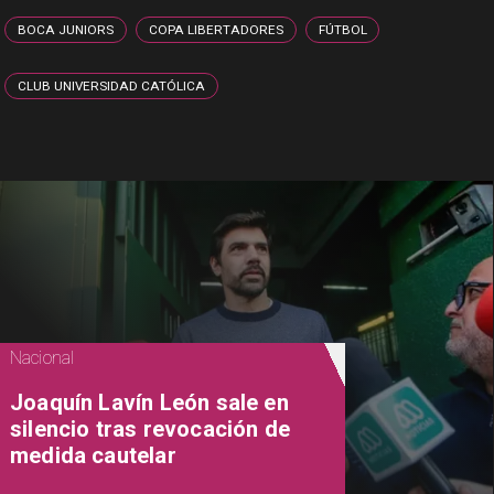
BOCA JUNIORS
COPA LIBERTADORES
FÚTBOL
CLUB UNIVERSIDAD CATÓLICA
Nacional
Joaquín Lavín León sale en
silencio tras revocación de
medida cautelar