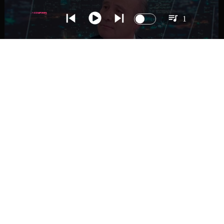
1
NACIONAL
Ministro Quiroz detalla megarreforma tras
cadena nacional de Kast