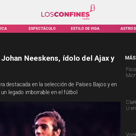
ICA
ESPECTÁCULO
ESTILO DE VIDA
ASTROS
e Johan Neeskens, ídolo del Ajax y
MÁS
Fisca
Mich
igura destacada en la selección de Países Bajos y en
un legado imborrable en el fútbol.
Clar
U en
Vozi