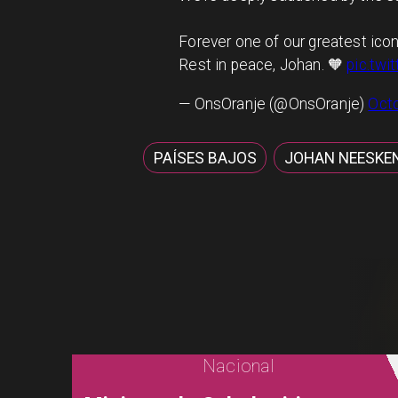
Forever one of our greatest icon
Rest in peace, Johan. 🧡
pic.tw
— OnsOranje (@OnsOranje)
Octo
PAÍSES BAJOS
JOHAN NEESKE
Nacional