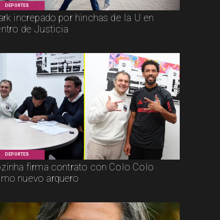
DEPORTES
ark increpado por hinchas de la U en
ntro de Justicia
DEPORTES
zinha firma contrato con Colo Colo
mo nuevo arquero