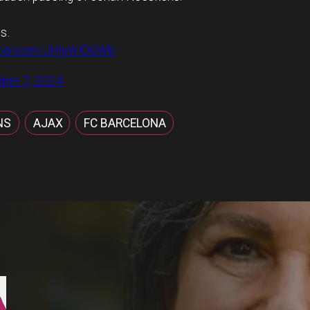
s.
itter.com/JHlyWlOGWb
ber 7, 2024
NS
AJAX
FC BARCELONA