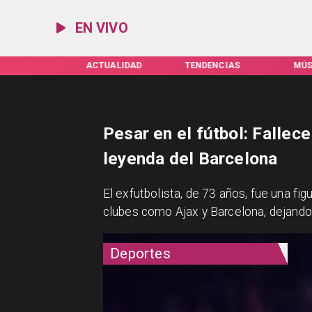
EN VIVO
IFAS SERVEL
ACTUALIDAD
TENDENCIAS
MÚS
Pesar en el fútbol: Fallec
leyenda del Barcelona
​El exfutbolista, de 73 años, fue una f
clubes como Ajax y Barcelona, dejando 
Deportes