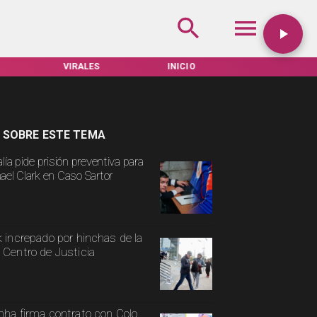
VIRALES
INICIO
TARIFAS SERVEL
 SOBRE ESTE TEMA
lía pide prisión preventiva para
ael Clark en Caso Sartor
k increpado por hinchas de la
 Centro de Justicia
nha firma contrato con Colo