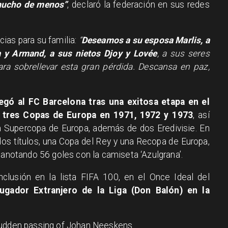
mucho de menos”
, declaró la federación en sus redes
ias para su familia:
“
Deseamos a su esposa Marlis, a
a y Armand, a sus nietos Djoy y Lovée
, a sus seres
a sobrellevar esta gran pérdida. Descansa en paz,
legó al FC Barcelona tras una exitosa etapa en el
ó tres Copas de Europa en 1971, 1972 y 1973
, así
na Supercopa de Europa, además de dos Eredivisie. En
dos títulos, una Copa del Rey y una Recopa de Europa,
 anotando 56 goles con la camiseta ‘Azulgrana’.
clusión en la lista FIFA 100, en el Once Ideal del
gador Extranjero de la Liga (Don Balón) en la
sudden passing of Johan Neeskens.