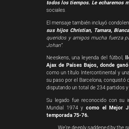
todos los tiempos. Le echaremos 
sociales.
El mensaje también incluyó condolenc
sus hijos Christian, Tamara, Bianc
queridos y amigos mucha fuerza par
Johan”
.
Neeskens, una leyenda del fútbol,
l
Ajax de Países Bajos, donde gan
como un título Intercontinental y u
su paso por el Barcelona, conquistó 
disputando un total de 234 partidos y
Su legado fue reconocido con su in
Mundial 1974 y
como el Mejor Ju
temporada 75-76.
We’re deeply saddened by the 