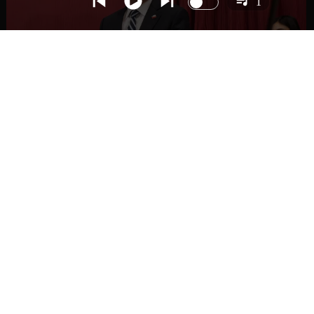
1
NACIONAL
Gobierno busca vetar tres artículos en
megarreforma