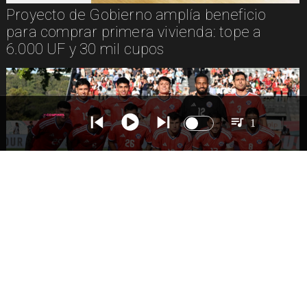
Proyecto de Gobierno amplía beneficio
para comprar primera vivienda: tope a
6.000 UF y 30 mil cupos
1
DEPORTES
La Roja enfrentará a los anfitriones del
Mundial 2026