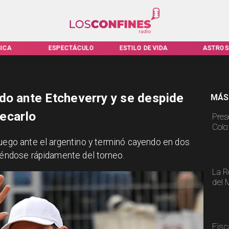
ICA
ESPECTÁCULO
ESTILO DE VIDA
ASTROS
do ante Etcheverry y se despide
MÁS
ecarlo
Pres
Colo
 juego ante el argentino y terminó cayendo en dos
diéndose rápidamente del torneo.
La R
del 
Fisc