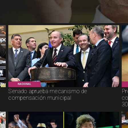
NACIONAL
Senado aprueba mecanismo de
Pr
compensación municipal
co
30