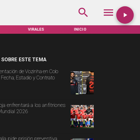
VIRALES
INICIO
TARIFAS SERVEL
 SOBRE ESTE TEMA
entación de Vozinha en Colo
: Fecha, Estadio y Contrato
oja enfrentará a los anfitriones
Mundial 2026
alía pide prisión preventiva