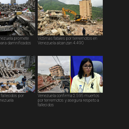
enezuela promete
Víctimas fatales por terremotos en
para damnificados
Venezuela alcanzan 4.490
fallecidos por
Venezuela confirma 2.595 muertos
enezuela
por terremotos y asegura respeto a
fallecidos