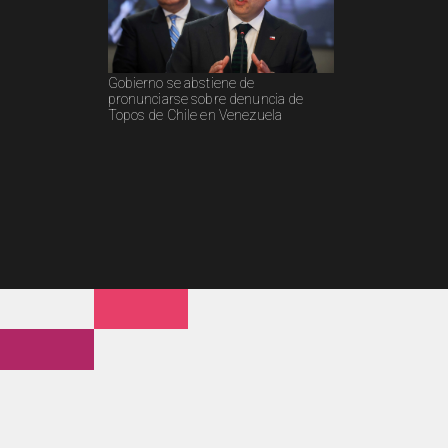
Gobierno se abstiene de
pronunciarse sobre denuncia de
Topos de Chile en Venezuela