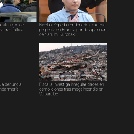
a situación de
Nicolás Zepeda condenado a cadena
a tras fallida
perpetua en Francia por desaparición
de Narumi Kurosaki
cia denuncia
Fiscalía investiga irregularidades en
endarmería
demoliciones tras megaincendio en
Valparaíso