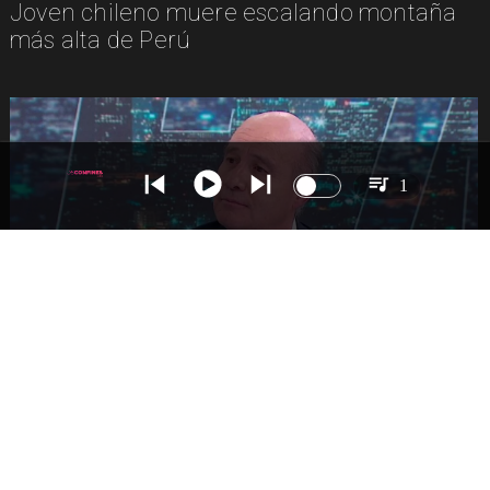
Joven chileno muere escalando montaña
más alta de Perú
1
NACIONAL
Ministro Quiroz detalla megarreforma tras
cadena nacional de Kast