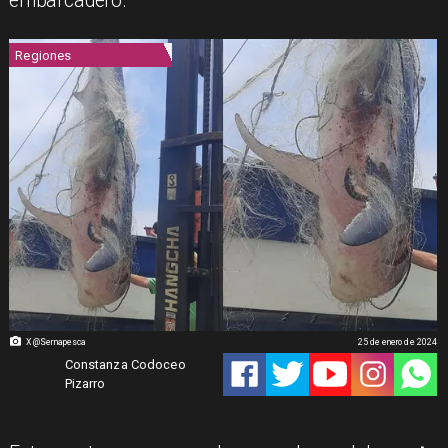
embarcadero.
Regiones
X @Sernapesca
25 de enero de 2024
Constanza Codoceo
Pizarro