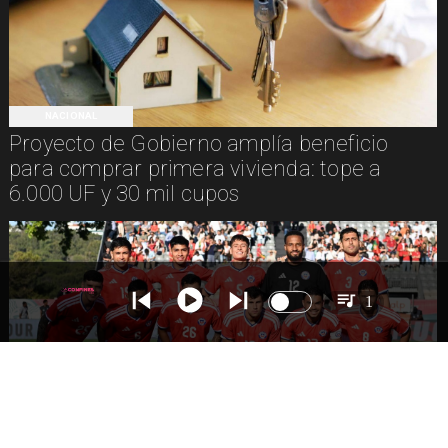
NACIONAL
Proyecto de Gobierno amplía beneficio
para comprar primera vivienda: tope a
6.000 UF y 30 mil cupos
1
DEPORTES