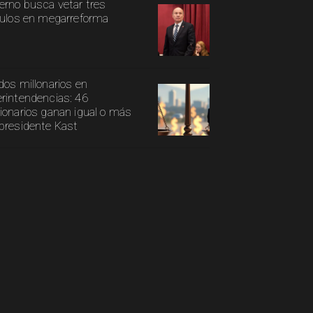
erno busca vetar tres
culos en megarreforma
dos millonarios en
rintendencias: 46
ionarios ganan igual o más
presidente Kast