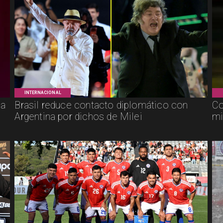
INTERNACIONAL
ca
Brasil reduce contacto diplomático con
Co
Argentina por dichos de Milei
mi