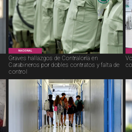
NACIONAL
Graves hallazgos de Contraloría en
Vo
Carabineros por dobles contratos y falta de
co
control