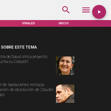
VIRALES
INICIO
TARIFAS SERVEL
 SOBRE ESTE TEMA
stra de Salud critica proyecto
ucha su Corazón”
e de Apelaciones rechaza
ación de absolución de Claudio
spo