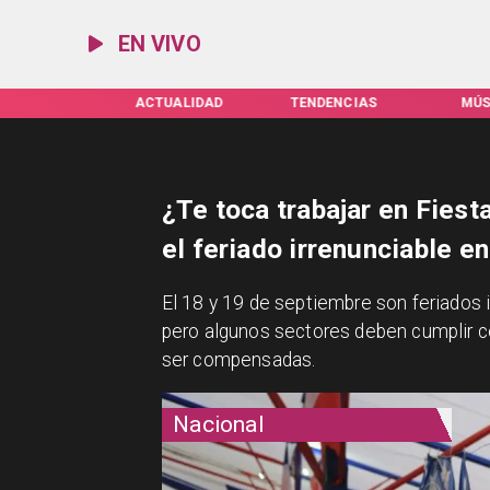
EN VIVO
IFAS SERVEL
ACTUALIDAD
TENDENCIAS
MÚS
¿Te toca trabajar en Fies
el feriado irrenunciable en
El 18 y 19 de septiembre son feriados i
pero algunos sectores deben cumplir co
ser compensadas.
Nacional