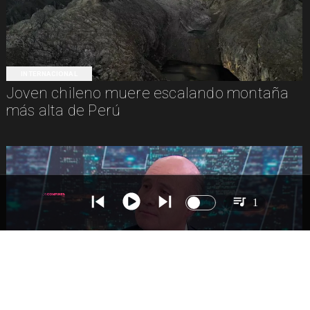
INTERNACIONAL
Joven chileno muere escalando montaña
más alta de Perú
1
NACIONAL