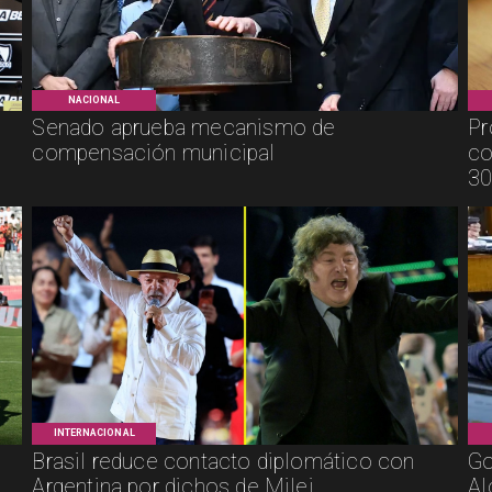
NACIONAL
Senado aprueba mecanismo de
Pr
compensación municipal
co
30
INTERNACIONAL
Brasil reduce contacto diplomático con
Go
Argentina por dichos de Milei
Al