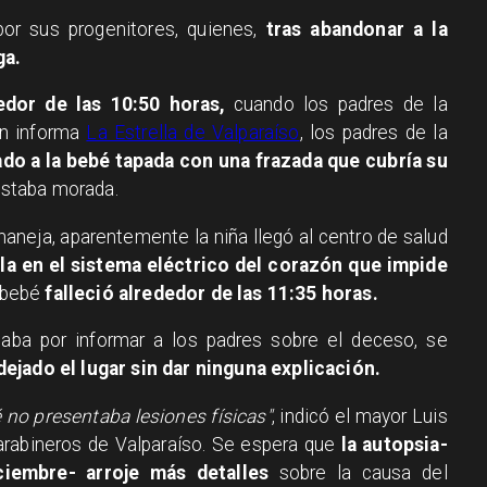
por sus progenitores, quienes,
tras abandonar a la
ga.
edor de las 10:50 horas,
cuando los padres de la
gún informa
La Estrella de Valparaíso
, los padres de la
do a la bebé tapada con una frazada que cubría su
 estaba morada.
aneja, aparentemente la niña llegó al centro de salud
alla en el sistema eléctrico del corazón que impide
a bebé
falleció alrededor de las 11:35 horas.
taba por informar a los padres sobre el deceso, se
jado el lugar sin dar ninguna explicación.
é no presentaba lesiones físicas"
, indicó el mayor Luis
arabineros de Valparaíso. Se espera que
la autopsia-
ciembre- arroje más detalles
sobre la causa del