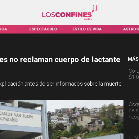
ICA
ESPECTÁCULO
ESTILO DE VIDA
ASTROS
es no reclaman cuerpo de lactante
MÁS
Cort
$1.0
explicación antes de ser informados sobre la muerte
Code
de A
ries
Lluv