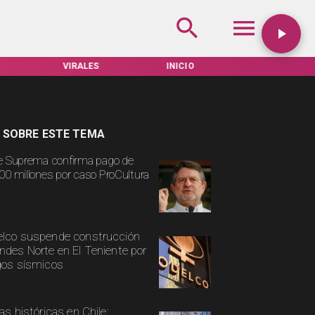
VIRALES
INICIO
TARIFAS SERVEL
 SOBRE ESTE TEMA
e Suprema confirma pago de
00 millones por caso ProCultura
lco suspende construcción
ndes Norte en El Teniente por
gos sísmicos
ias históricas en Chile: