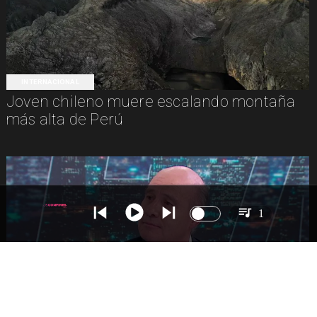
INTERNACIONAL
Joven chileno muere escalando montaña
más alta de Perú
1
NACIONAL