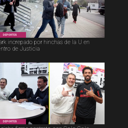
DEPORTES
ark increpado por hinchas de la U en
ntro de Justicia
DEPORTES