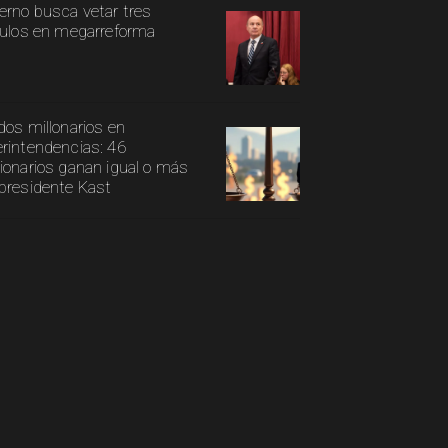
erno busca vetar tres
culos en megarreforma
dos millonarios en
rintendencias: 46
ionarios ganan igual o más
presidente Kast