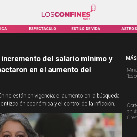
TÁCULO
ESTILO DE VIDA
ASTROS
VIRALES
 incremento del salario mínimo y
MÁS
pactaron en el aumento del
Mini
“Esc
ún no están en vigencia; el aumento en la búsqueda
lentización económica y el control de la inflación.
Cort
anul
Cre