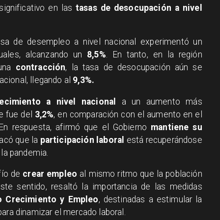
ignificativo en las
tasas de desocupación a nivel
tasa de desempleo a nivel nacional experimentó un
uales, alcanzando un
8,5%
. En tanto, en la región
 una
contracción
, la tasa de desocupación aún se
cional, llegando al
9,3%.
recimiento a nivel nacional
a un aumento más
ue fue del
3,2%
, en comparación con el aumento en el
 En respuesta, afirmó que el Gobierno
mantiene su
tacó que la
participación laboral
está recuperándose
 la pandemia.
fío de
crear empleo
al mismo ritmo que la población
este sentido, resaltó la importancia de las medidas
o Crecimiento y Empleo
, destinadas a estimular la
ara dinamizar el mercado laboral.