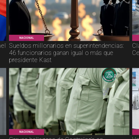
NACIONAL
ael
Sueldos millonarios en superintendencias:
Cl
46 funcionarios ganan igual o más que
Ce
presidente Kast
NACIONAL