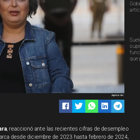
Gobi
artí
Suel
supe
func
que 
Agencia Uno
ara
, reaccionó ante las recientes cifras de desempleo
barca desde diciembre de 2023 hasta febrero de 2024,