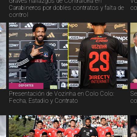
Graves hallazgos de Contraloría en
Vo
Carabineros por dobles contratos y falta de
co
control
DEPORTES
Presentación de Vozinha en Colo Colo:
Se
Fecha, Estadio y Contrato
co