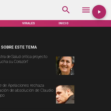
INICIO
TARIFAS SERVEL
ACTUALIDAD
 SOBRE ESTE TEMA
stra de Salud critica proyecto
ucha su Corazón”
e de Apelaciones rechaza
ación de absolución de Claudio
spo