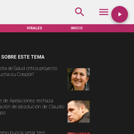
INICIO
TARIFAS SERVEL
ACTUALIDAD
 SOBRE ESTE TEMA
stra de Salud critica proyecto
ucha su Corazón”
e de Apelaciones rechaza
ación de absolución de Claudio
spo
erno busca vetar tres