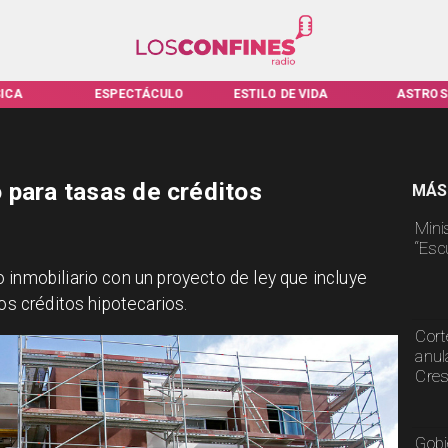
TÁCULO
ESTILO DE VIDA
ASTROS
VIRALES
 para tasas de créditos
MÁS
Mini
“Esc
 inmobiliario con un proyecto de ley que incluye
os créditos hipotecarios.
Cort
anul
Cre
Gobi