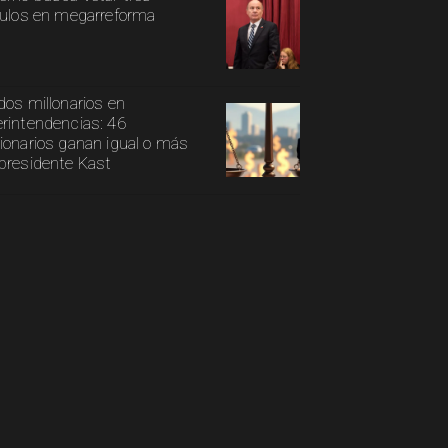
culos en megarreforma
dos millonarios en
rintendencias: 46
ionarios ganan igual o más
presidente Kast