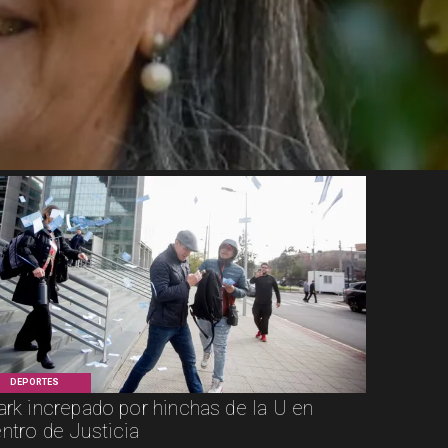
DEPORTES
ark increpado por hinchas de la U en
ntro de Justicia