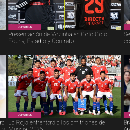
DEPORTES
Presentación de Vozinha en Colo Colo:
Se
Fecha, Estadio y Contrato
co
DEPORTES
ra
La Roja enfrentará a los anfitriones del
Br
 y
Mundial 2026
Ar