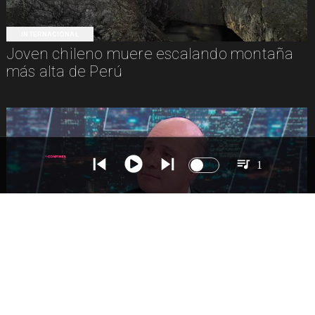
INTERNACIONAL
Joven chileno muere escalando montaña
más alta de Perú
1
NACIONAL
Ministro Quiroz detalla megarreforma tras
cadena nacional de Kast